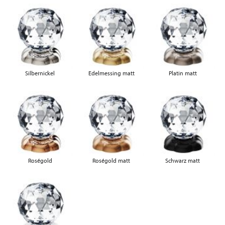
Silbernickel
Edelmessing matt
Platin matt
Roségold
Roségold matt
Schwarz matt