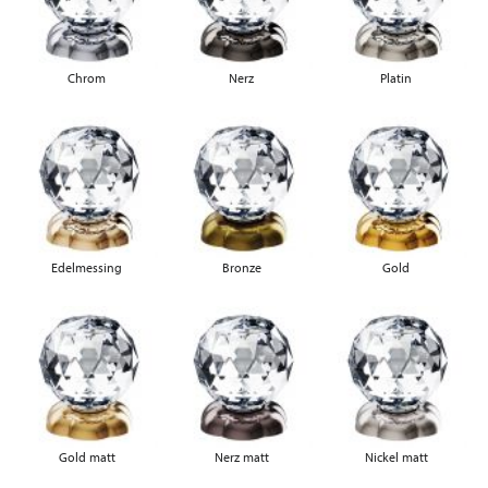
Chrom
Nerz
Platin
Edelmessing
Bronze
Gold
Gold matt
Nerz matt
Nickel matt