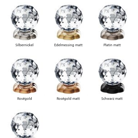
Silbernickel
Edelmessing matt
Platin matt
Roségold
Roségold matt
Schwarz matt