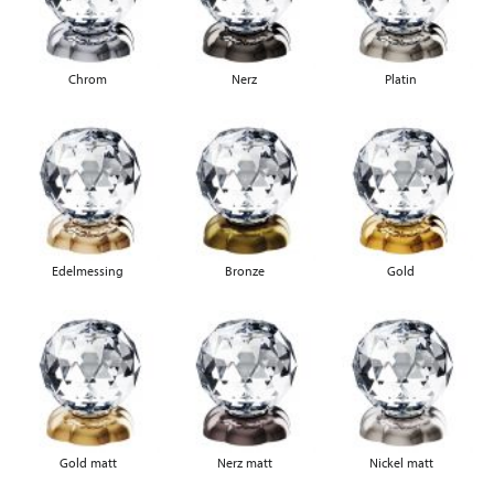
Chrom
Nerz
Platin
Edelmessing
Bronze
Gold
Gold matt
Nerz matt
Nickel matt