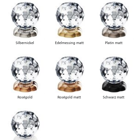
Silbernickel
Edelmessing matt
Platin matt
Roségold
Roségold matt
Schwarz matt