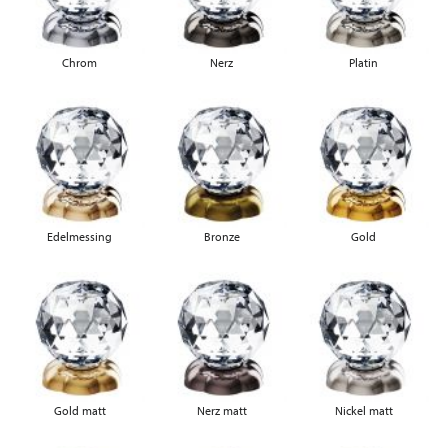
Chrom
Nerz
Platin
Edelmessing
Bronze
Gold
Gold matt
Nerz matt
Nickel matt