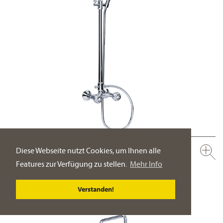
Diese Webseite nutzt Cookies, um Ihnen alle
600.20.410.xxx-AA
Aufputz Set mit Steigrohr ½“
Features zur Verfügung zu stellen.
Mehr Info
Regenbrause ½“, ø 200 mm
Verstanden!
PRODUKT-DETAILSEITE