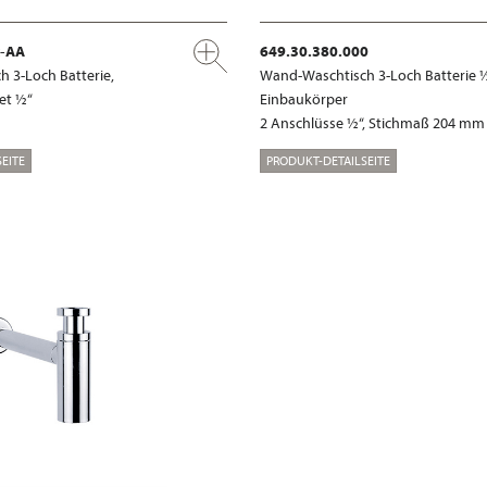
x-AA
649.30.380.000
 3-Loch Batterie,
Wand-Waschtisch 3-Loch Batterie ½
et ½“
Einbaukörper
2 Anschlüsse ½“, Stichmaß 204 mm
EITE
PRODUKT-DETAILSEITE