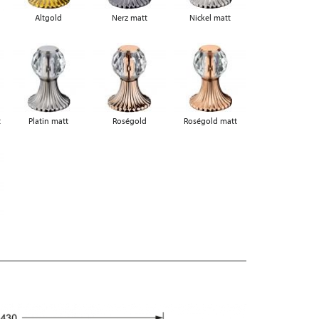
Altgold
Nerz matt
Nickel matt
t
Platin matt
Roségold
Roségold matt