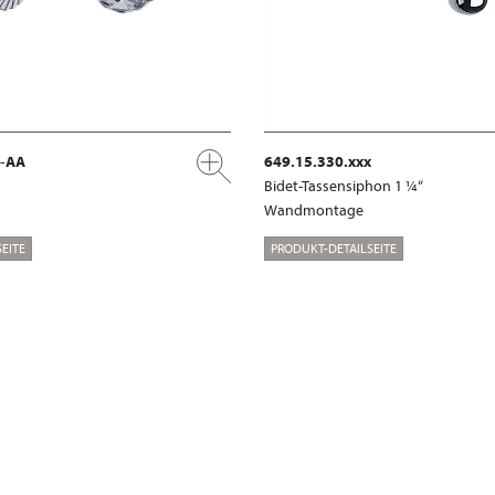
x-AA
649.15.330.xxx
Bidet-Tassensiphon 1 ¼“
Wandmontage
EITE
PRODUKT-DETAILSEITE