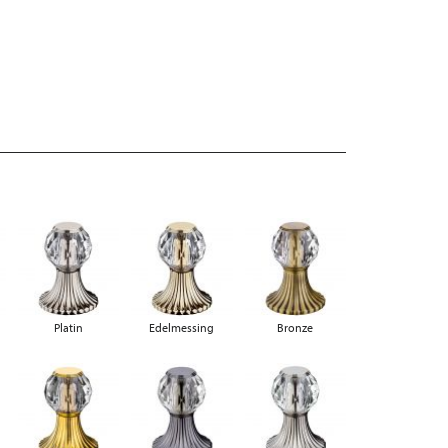
Platin
Edelmessing
Bronze