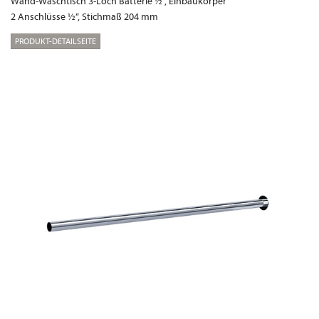
Wand-Waschtisch 3-Loch Batterie ½“, Einbaukörper
2 Anschlüsse ½“, Stichmaß 204 mm
PRODUKT-DETAILSEITE