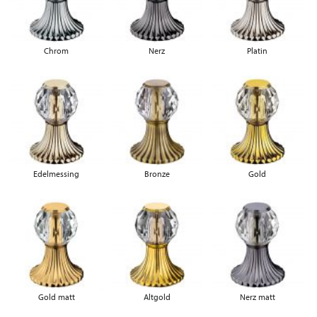
Chrom
Nerz
Platin
Edelmessing
Bronze
Gold
Gold matt
Altgold
Nerz matt