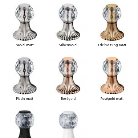
Nickel matt
Silbernickel
Edelmessing matt
Platin matt
Roségold
Roségold matt