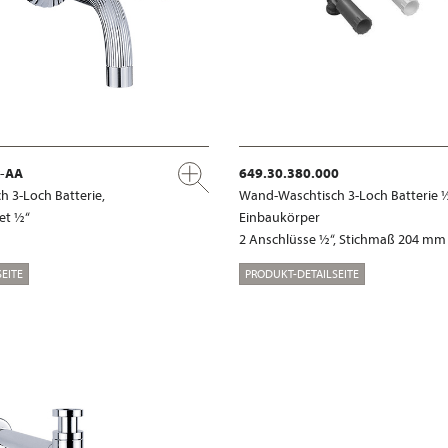
x-AA
649.30.380.000
 3-Loch Batterie,
Wand-Waschtisch 3-Loch Batterie ½
et ½“
Einbaukörper
2 Anschlüsse ½“, Stichmaß 204 mm
EITE
PRODUKT-DETAILSEITE