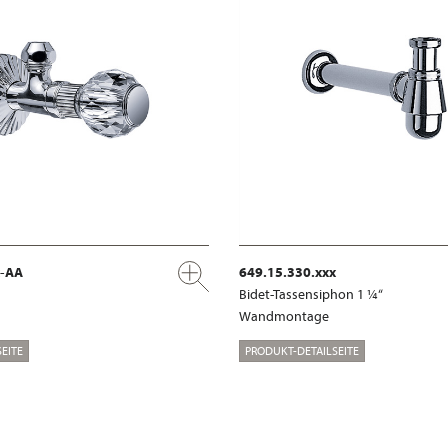
x-AA
649.15.330.xxx
Bidet-Tassensiphon 1 ¼“
Wandmontage
EITE
PRODUKT-DETAILSEITE