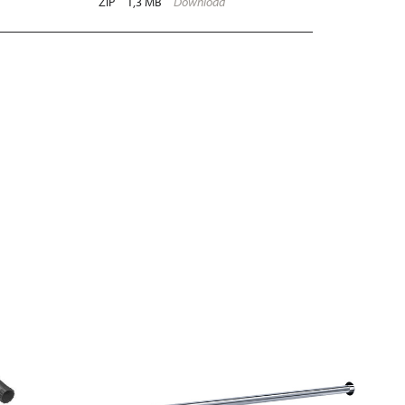
ZIP
1,3 MB
Download