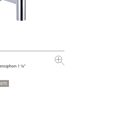
ensiphon 1 ¼“
EITE