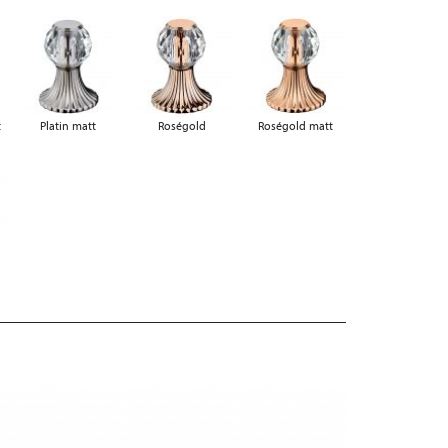
t
Platin matt
Roségold
Roségold matt