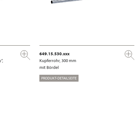
649.15.530.xxx
“,
Kupferrohr, 300 mm
mit Bördel
PRODUKT-DETAILSEITE