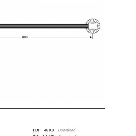
PDF
48 KB
Download