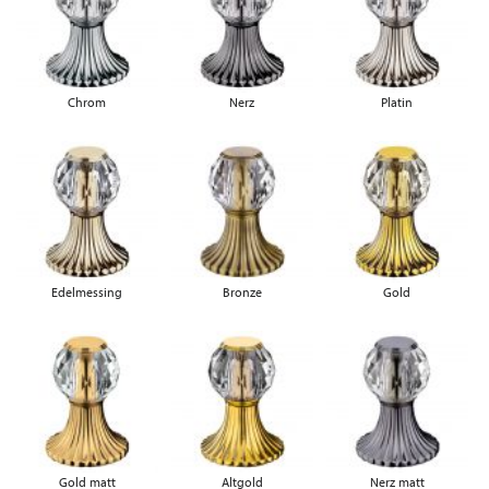
Chrom
Nerz
Platin
Edelmessing
Bronze
Gold
Gold matt
Altgold
Nerz matt