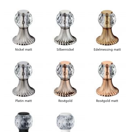
Nickel matt
Silbernickel
Edelmessing matt
Platin matt
Roségold
Roségold matt