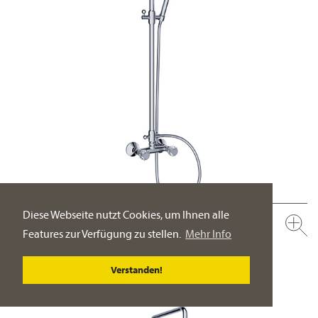
Diese Webseite nutzt Cookies, um Ihnen alle
637.20.412.xxx-AA
Features zur Verfügung zu stellen.
Mehr Info
Aufputz Set mit Steigrohr ½"
Regenbrause ½“, ø 200 mm
Verstanden!
PRODUKT-DETAILSEITE