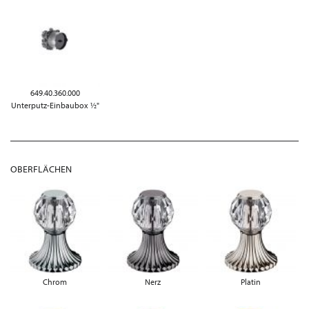
649.40.360.000
Unterputz-Einbaubox ½"
OBERFLÄCHEN
Chrom
Nerz
Platin