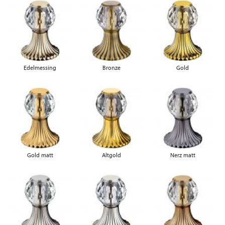
Edelmessing
Bronze
Gold
Gold matt
Altgold
Nerz matt