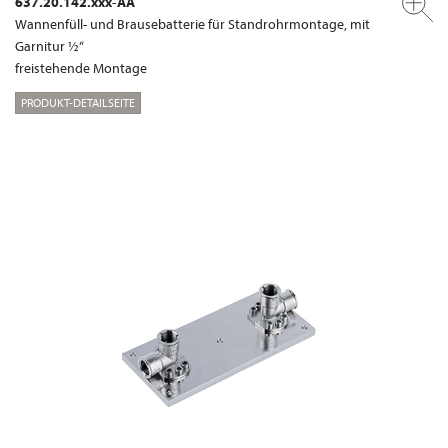
637.20.142.xxx-AA
Wannenfüll- und Brausebatterie für Standrohrmontage, mit
Garnitur ½“
freistehende Montage
PRODUKT-DETAILSEITE