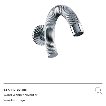
637.11.100.xxx
Wand-Wanneneinlauf ¾"
Wandmontage