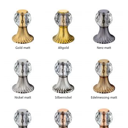
Gold matt
Altgold
Nerz matt
Nickel matt
Silbernickel
Edelmessing matt