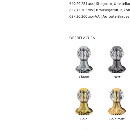
649.20.281.xxx | Steigrohr, Umstel
632.13.705.xxx | Brausegarnitur, ko
637.20.260.xxx-AA | Aufputz-Braus
OBERFLÄCHEN
Chrom
Nerz
Gold
Gold matt