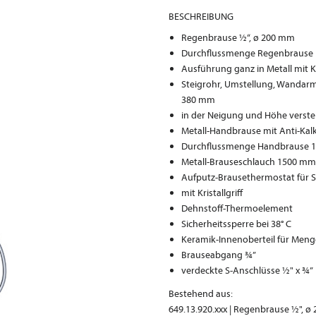
BESCHREIBUNG
Regenbrause ½“, ø 200 mm
Durchflussmenge Regenbrause 19
Ausführung ganz in Metall mit 
Steigrohr, Umstellung, Wandarm
380 mm
in der Neigung und Höhe verste
Metall-Handbrause mit Anti-Kal
Durchflussmenge Handbrause 13,
Metall-Brauseschlauch 1500 mm
Aufputz-Brausethermostat für 
mit Kristallgriff
Dehnstoff-Thermoelement
Sicherheitssperre bei 38° C
Keramik-Innenoberteil für Men
Brauseabgang ¾”
verdeckte S-Anschlüsse ½" x ¾”
Bestehend aus:
649.13.920.xxx | Regenbrause ½", 