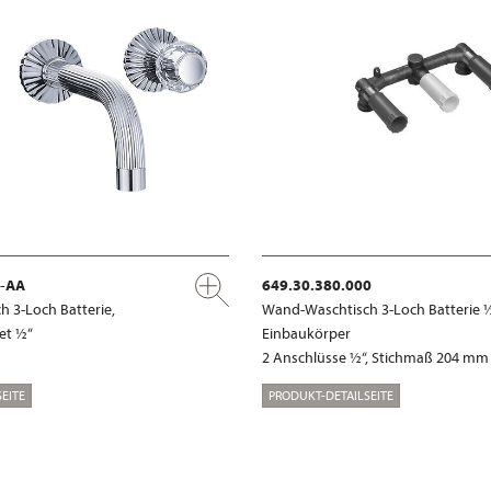
x-AA
649.30.380.000
 3-Loch Batterie,
Wand-Waschtisch 3-Loch Batterie ½
et ½“
Einbaukörper
2 Anschlüsse ½“, Stichmaß 204 mm
EITE
PRODUKT-DETAILSEITE