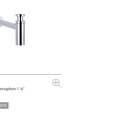
ensiphon 1 ¼“
EITE