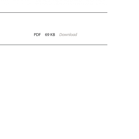
PDF
69 KB
Download