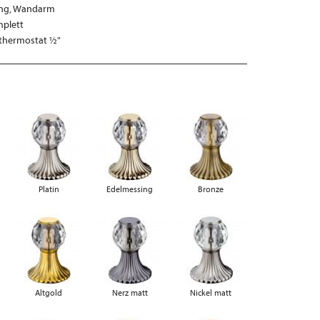
lung, Wandarm
mplett
ethermostat ½"
Platin
Edelmessing
Bronze
Altgold
Nerz matt
Nickel matt