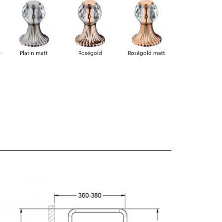
t
Platin matt
Roségold
Roségold matt