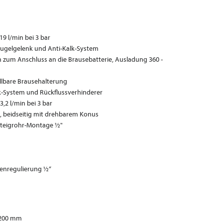
 l/min bei 3 bar
Kugelgelenk und Anti-Kalk-System
 zum Anschluss an die Brausebatterie, Ausladung 360 -
llbare Brausehalterung
k-System und Rückflussverhinderer
2 l/min bei 3 bar
, beidseitig mit drehbarem Konus
Steigrohr-Montage ½"
genregulierung ½“
ø 200 mm