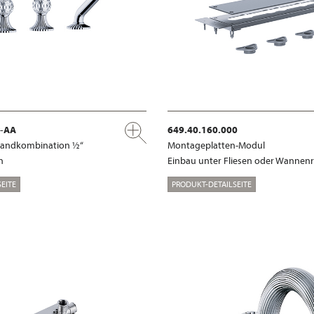
x-AA
649.40.160.000
randkombination ½“
Montageplatten-Modul
n
Einbau unter Fliesen oder Wannen
EITE
PRODUKT-DETAILSEITE