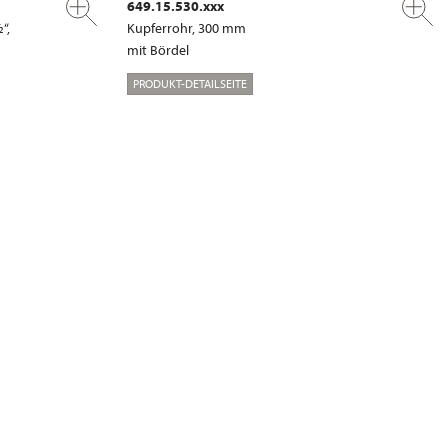
649.15.530.xxx
“,
Kupferrohr, 300 mm
mit Bördel
PRODUKT-DETAILSEITE