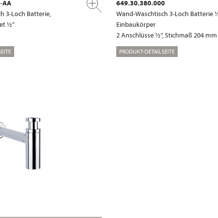
x-AA
649.30.380.000
 3-Loch Batterie,
Wand-Waschtisch 3-Loch Batterie ½
et ½“
Einbaukörper
2 Anschlüsse ½“, Stichmaß 204 mm
EITE
PRODUKT-DETAILSEITE