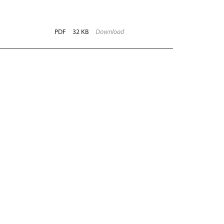
PDF
32 KB
Download