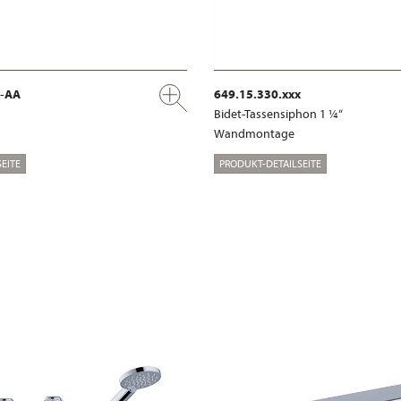
x-AA
649.15.330.xxx
Bidet-Tassensiphon 1 ¼“
Wandmontage
EITE
PRODUKT-DETAILSEITE