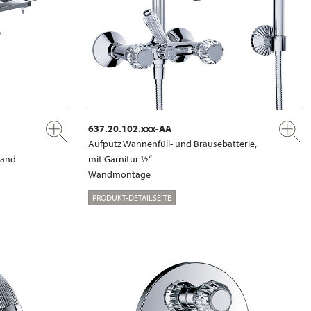
637.20.102.xxx-AA
Aufputz Wannenfüll- und Brausebatterie,
rand
mit Garnitur ½“
Wandmontage
PRODUKT-DETAILSEITE