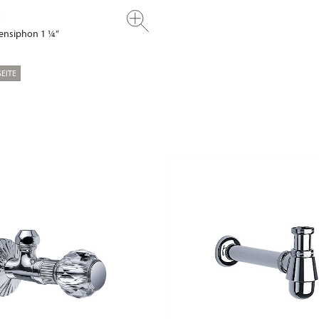
ensiphon 1 ¼“
EITE