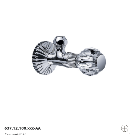
637.12.100.xxx-AA
Eckventil ½"