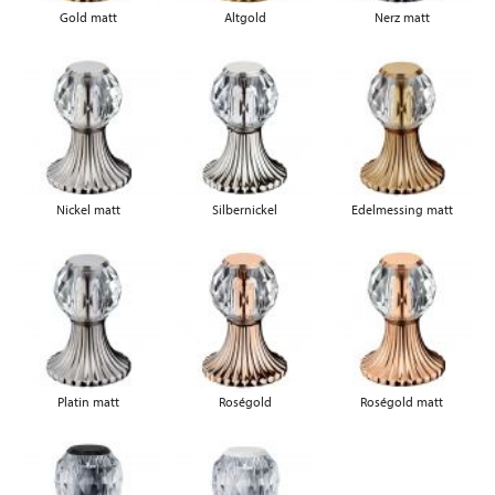
Gold matt
Altgold
Nerz matt
Nickel matt
Silbernickel
Edelmessing matt
Platin matt
Roségold
Roségold matt