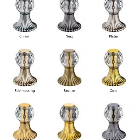
Chrom
Nerz
Platin
Edelmessing
Bronze
Gold