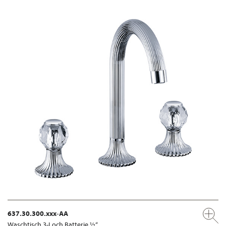
637.30.300.xxx-AA
Waschtisch 3-Loch Batterie ½“