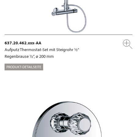
637.20.462.xxx-AA
Aufputz Thermostat-Set mit Steigrohr ½"
Regenbrause ½“, ø 200 mm
PRODUKT-DETAILSEITE