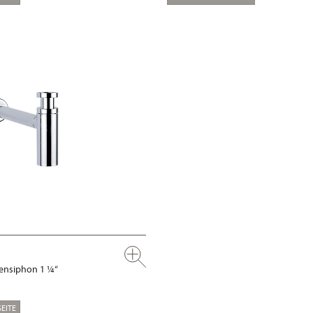
ensiphon 1 ¼“
EITE