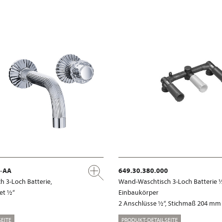
x-AA
649.30.380.000
 3-Loch Batterie,
Wand-Waschtisch 3-Loch Batterie ½
et ½“
Einbaukörper
2 Anschlüsse ½“, Stichmaß 204 mm
EITE
PRODUKT-DETAILSEITE