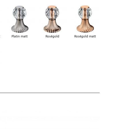
t
Platin matt
Roségold
Roségold matt