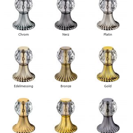
Chrom
Nerz
Platin
Edelmessing
Bronze
Gold