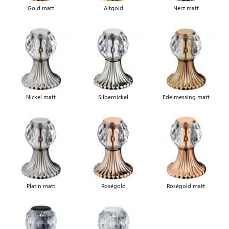
Gold matt
Altgold
Nerz matt
Nickel matt
Silbernickel
Edelmessing matt
Platin matt
Roségold
Roségold matt