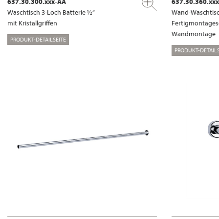
637.30.300.xxx-AA
637.30.360.xx
Waschtisch 3-Loch Batterie ½“
Wand-Waschtisch
mit Kristallgriffen
Fertigmontages
Wandmontage
PRODUKT-DETAILSEITE
PRODUKT-DETAILS