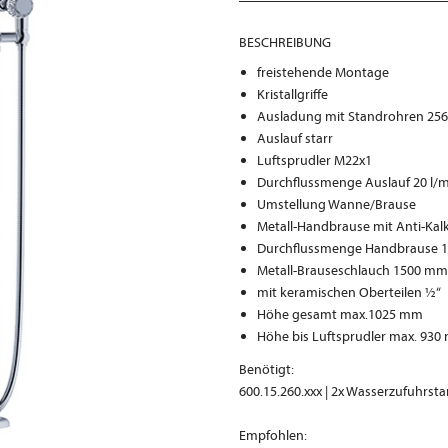
BESCHREIBUNG
freistehende Montage
Kristallgriffe
Ausladung mit Standrohren 25
Auslauf starr
Luftsprudler M22x1
Durchflussmenge Auslauf 20 l/mi
Umstellung Wanne/Brause
Metall-Handbrause mit Anti-Kal
Durchflussmenge Handbrause 13,
Metall-Brauseschlauch 1500 m
mit keramischen Oberteilen ½“
Höhe gesamt max.1025 mm
Höhe bis Luftsprudler max. 93
Benötigt:
600.15.260.xxx | 2x Wasserzufuhrst
Empfohlen: