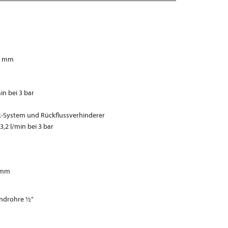
6 mm
n bei 3 bar
k-System und Rückflussverhinderer
2 l/min bei 3 bar
m
0 mm
androhre ½"