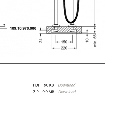
PDF
90 KB
Download
ZIP
9,9 MB
Download