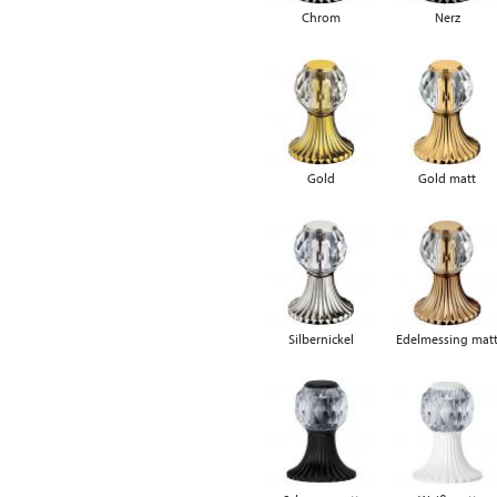
Chrom
Nerz
Gold
Gold matt
Silbernickel
Edelmessing mat