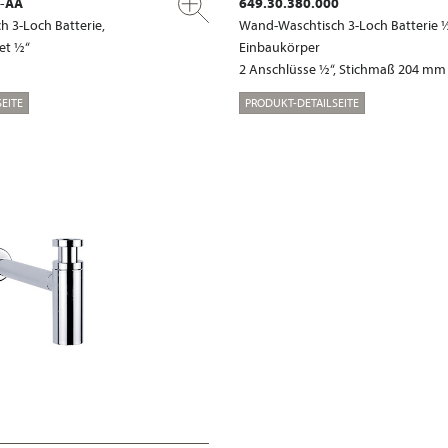
x-AA
649.30.380.000
 3-Loch Batterie,
Wand-Waschtisch 3-Loch Batterie ½
et ½“
Einbaukörper
2 Anschlüsse ½“, Stichmaß 204 mm
EITE
PRODUKT-DETAILSEITE