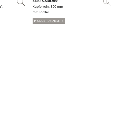
649.15.530.xxx
“,
Kupferrohr, 300 mm
mit Bördel
PRODUKT-DETAILSEITE