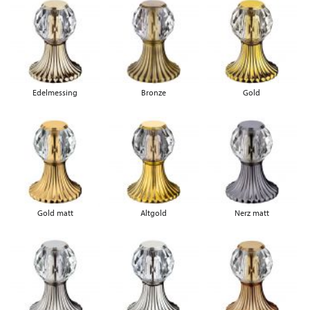
Edelmessing
Bronze
Gold
Gold matt
Altgold
Nerz matt