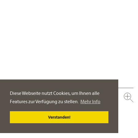
Diese Webseite nutzt Cookies, um Ihnen alle
637.20.412.xxx-AA
Features zur Verfügung zu stellen.
Mehr Info
Aufputz Set mit Steigrohr ½"
Regenbrause ½“, ø 200 mm
Verstanden!
PRODUKT-DETAILSEITE