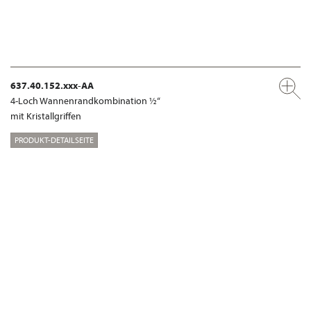
637.40.152.xxx-AA
4-Loch Wannenrandkombination ½“
mit Kristallgriffen
PRODUKT-DETAILSEITE