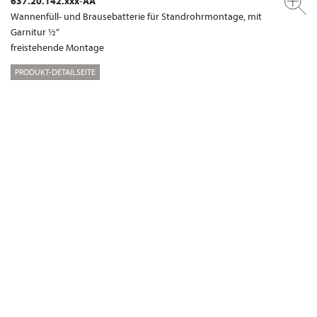
637.20.142.xxx-AA
Wannenfüll- und Brausebatterie für Standrohrmontage, mit
Garnitur ½“
freistehende Montage
PRODUKT-DETAILSEITE