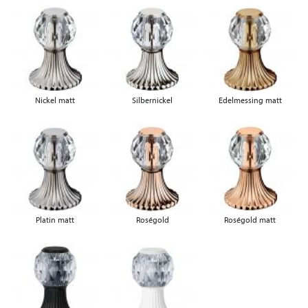
Nickel matt
Silbernickel
Edelmessing matt
Platin matt
Roségold
Roségold matt