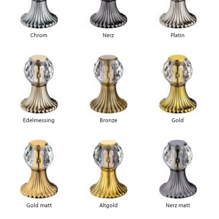
Chrom
Nerz
Platin
Edelmessing
Bronze
Gold
Gold matt
Altgold
Nerz matt