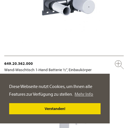
649.20.362.000
Wand-Waschtisch 1-Hand Batterie ½“, Einbaukörper
Bedienhebel rechts
Diese Webseite nutzt Cookies, um Ihnen alle
PRODUKT-DETAILSEITE
Features zur Verfügung zu stellen.
Mehr Info
Verstanden!