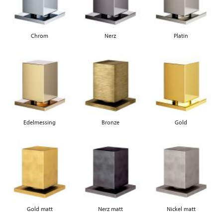
Chrom
Nerz
Platin
Edelmessing
Bronze
Gold
Gold matt
Nerz matt
Nickel matt