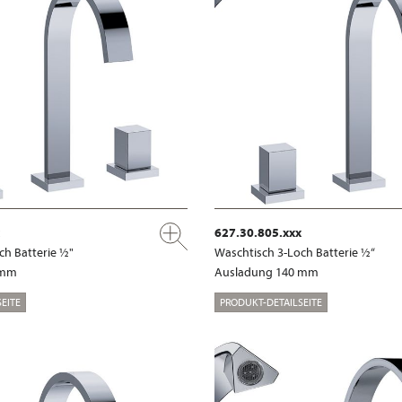
627.30.805.xxx
ch Batterie ½"
Waschtisch 3-Loch Batterie ½“
 mm
Ausladung 140 mm
EITE
PRODUKT-DETAILSEITE