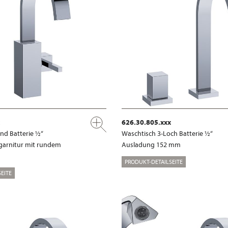
626.30.805.xxx
nd Batterie ½“
Waschtisch 3-Loch Batterie ½“
garnitur mit rundem
Ausladung 152 mm
PRODUKT-DETAILSEITE
EITE