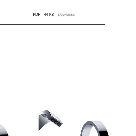
PDF
44 KB
Download