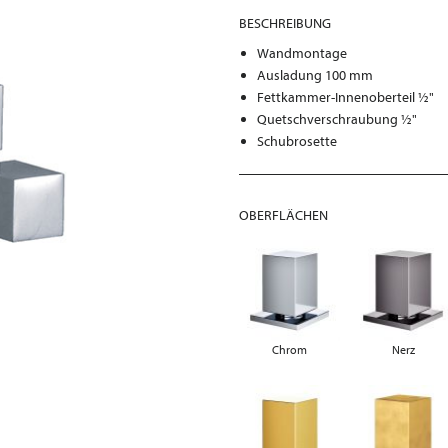
BESCHREIBUNG
Wandmontage
Ausladung 100 mm
Fettkammer-Innenoberteil ½"
Quetschverschraubung ½"
Schubrosette
OBERFLÄCHEN
Chrom
Nerz