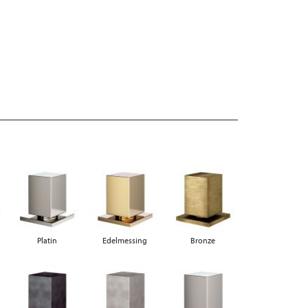
Platin
Edelmessing
Bronze