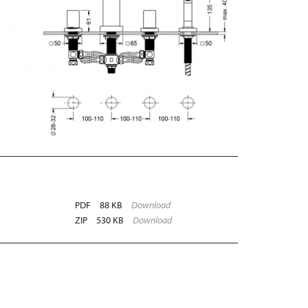
PDF
88 KB
Download
ZIP
530 KB
Download