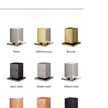
Platin
Edelmessing
Bronze
Nerz matt
Nickel matt
Silbernickel