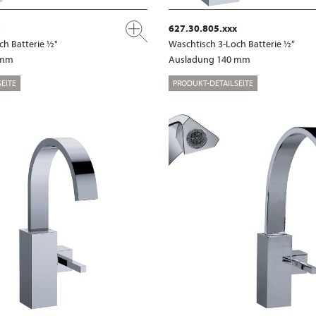
627.30.805.xxx
ch Batterie ½"
Waschtisch 3-Loch Batterie ½“
 mm
Ausladung 140 mm
EITE
PRODUKT-DETAILSEITE