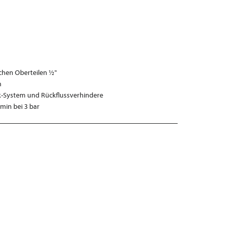
schen Oberteilen ½"
m
k-System und Rückflussverhindere
min bei 3 bar