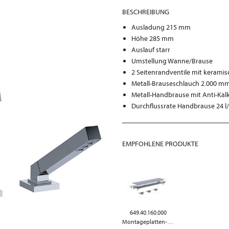
BESCHREIBUNG
Ausladung 215 mm
Höhe 285 mm
Auslauf starr
Umstellung Wanne/Brause
2 Seitenrandventile mit kerami
Metall-Brauseschlauch 2.000 m
Metall-Handbrause mit Anti-Kal
Durchflussrate Handbrause 24 l/
EMPFOHLENE PRODUKTE
649.40.160.000
Montageplatten-Modul