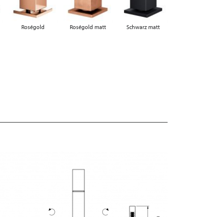
Roségold
Roségold matt
Schwarz matt