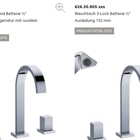
626.30.805.xxx
nd Batterie ½“
Waschtisch 3-Loch Batterie ½“
garnitur mit rundem
Ausladung 152 mm
PRODUKT-DETAILSEITE
EITE