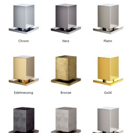
Chrom
Nerz
Platin
Edelmessing
Bronze
Gold