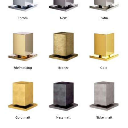
Chrom
Nerz
Platin
Edelmessing
Bronze
Gold
Gold matt
Nerz matt
Nickel matt