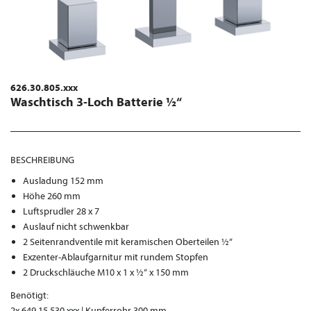
626.30.805.xxx
Waschtisch 3-Loch Batterie ½“
BESCHREIBUNG
Ausladung 152 mm
Höhe 260 mm
Luftsprudler 28 x 7
Auslauf nicht schwenkbar
2 Seitenrandventile mit keramischen Oberteilen ½“
Exzenter-Ablaufgarnitur mit rundem Stopfen
2 Druckschläuche M10 x 1 x ½“ x 150 mm
Benötigt:
2x 649.15.530.xxx | Kupferrohr 300 mm