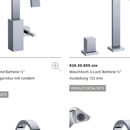
626.30.805.xxx
nd Batterie ½“
Waschtisch 3-Loch Batterie ½“
garnitur mit rundem
Ausladung 152 mm
PRODUKT-DETAILSEITE
EITE