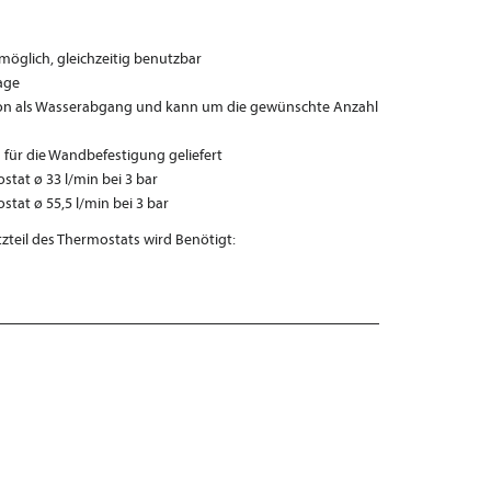
 möglich, gleichzeitig benutzbar
age
ation als Wasserabgang und kann um die gewünschte Anzahl
 für die Wandbefestigung geliefert
tat ø 33 l/min bei 3 bar
tat ø 55,5 l/min bei 3 bar
teil des Thermostats wird Benötigt: