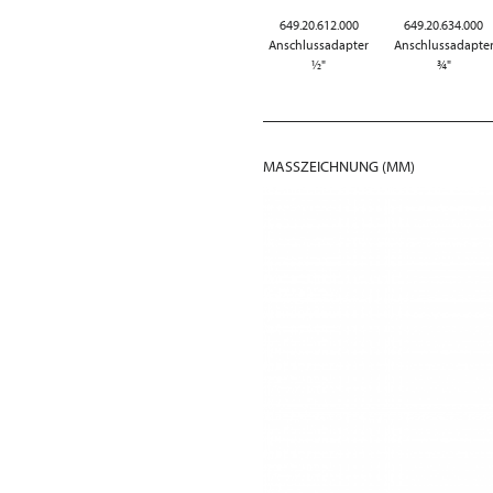
649.20.612.000
649.20.634.000
Anschlussadapter
Anschlussadapte
½"
¾"
MASSZEICHNUNG (MM)