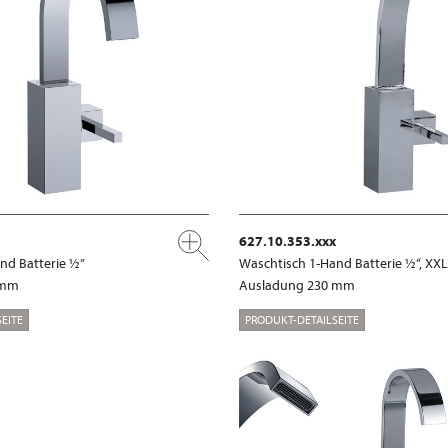
627.10.353.xxx
nd Batterie ½”
Waschtisch 1-Hand Batterie ½“, XXL
 mm
Ausladung 230 mm
EITE
PRODUKT-DETAILSEITE