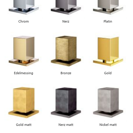
Chrom
Nerz
Platin
Edelmessing
Bronze
Gold
Gold matt
Nerz matt
Nickel matt