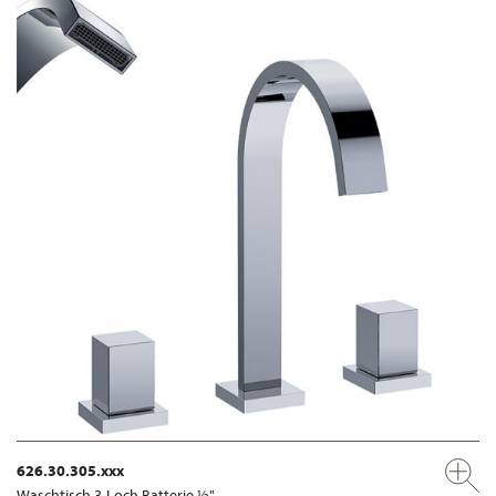
626.30.305.xxx
Waschtisch 3-Loch Batterie ½"