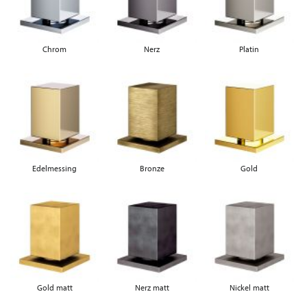
Chrom
Nerz
Platin
Edelmessing
Bronze
Gold
Gold matt
Nerz matt
Nickel matt