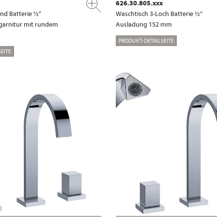
626.30.805.xxx
nd Batterie ½“
Waschtisch 3-Loch Batterie ½“
garnitur mit rundem
Ausladung 152 mm
PRODUKT-DETAILSEITE
EITE