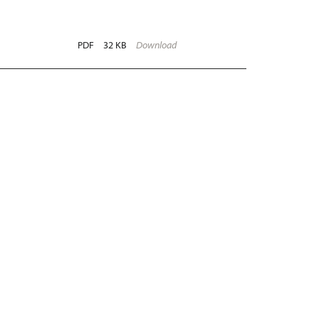
PDF
32 KB
Download