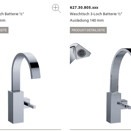
627.30.805.xxx
ch Batterie ½"
Waschtisch 3-Loch Batterie ½“
 mm
Ausladung 140 mm
EITE
PRODUKT-DETAILSEITE