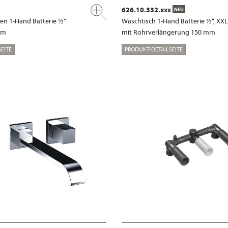
626.10.332.xxx
NEU
n 1-Hand Batterie ½”
Waschtisch 1-Hand Batterie ½“, XXL
mm
mit Rohrverlängerung 150 mm
EITE
PRODUKT-DETAILSEITE