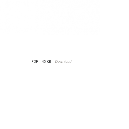
PDF
45 KB
Download