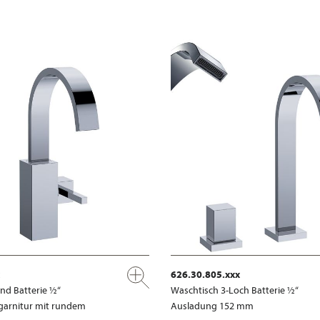
626.30.805.xxx
nd Batterie ½“
Waschtisch 3-Loch Batterie ½“
garnitur mit rundem
Ausladung 152 mm