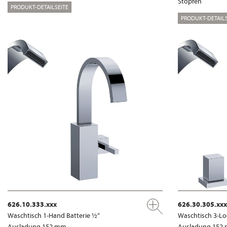
Stopfen
PRODUKT-DETAILSEITE
PRODUKT-DETAILS
626.10.333.xxx
626.30.305.xxx
Waschtisch 1-Hand Batterie ½“
Waschtisch 3-Lo
Ausladung 152 mm
Ausladung 152