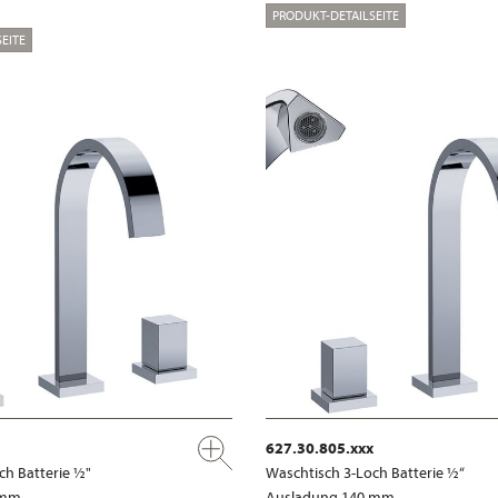
PRODUKT-DETAILSEITE
EITE
627.30.805.xxx
ch Batterie ½"
Waschtisch 3-Loch Batterie ½“
 mm
Ausladung 140 mm