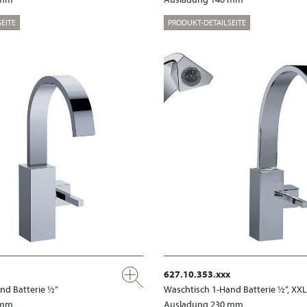
EITE
PRODUKT-DETAILSEITE
627.10.353.xxx
nd Batterie ½”
Waschtisch 1-Hand Batterie ½“, XXL
 mm
Ausladung 230 mm