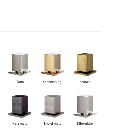
Platin
Edelmessing
Bronze
Nerz matt
Nickel matt
Silbernickel