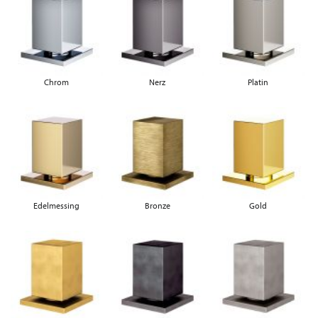
Chrom
Nerz
Platin
Edelmessing
Bronze
Gold