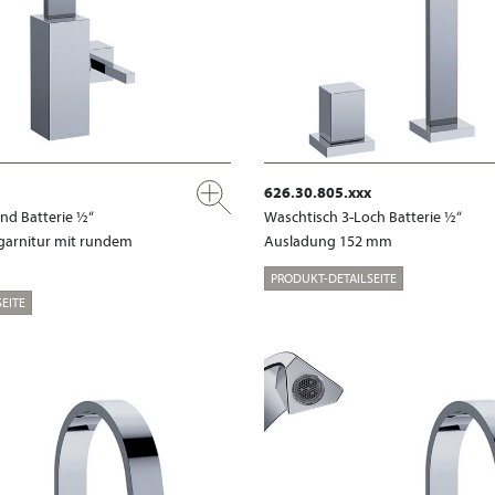
626.30.805.xxx
nd Batterie ½“
Waschtisch 3-Loch Batterie ½“
garnitur mit rundem
Ausladung 152 mm
PRODUKT-DETAILSEITE
EITE