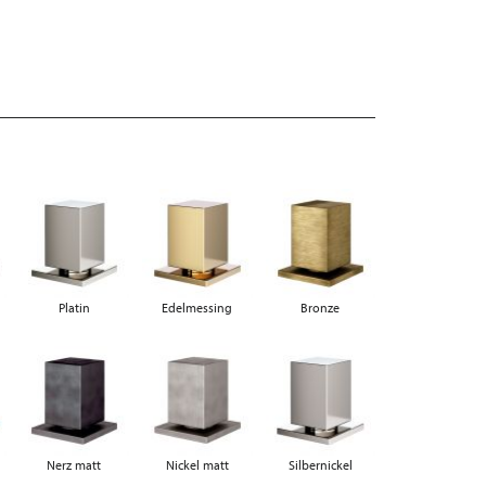
Platin
Edelmessing
Bronze
Nerz matt
Nickel matt
Silbernickel