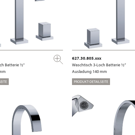
627.30.805.xxx
ch Batterie ½"
Waschtisch 3-Loch Batterie ½“
 mm
Ausladung 140 mm
EITE
PRODUKT-DETAILSEITE