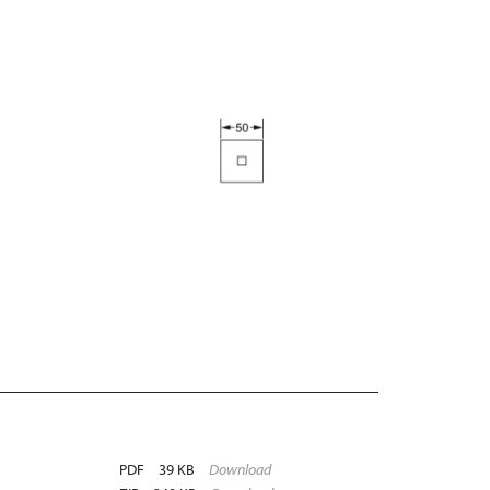
PDF
39 KB
Download