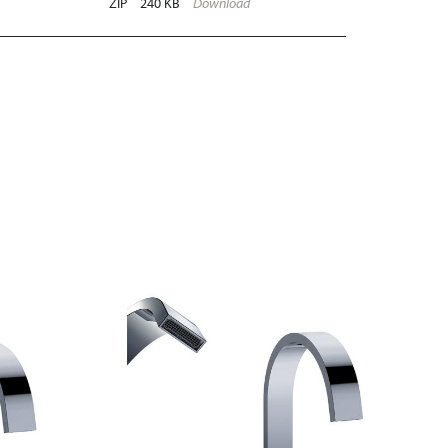
ZIP
240 KB
Download