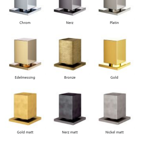
Chrom
Nerz
Platin
Edelmessing
Bronze
Gold
Gold matt
Nerz matt
Nickel matt