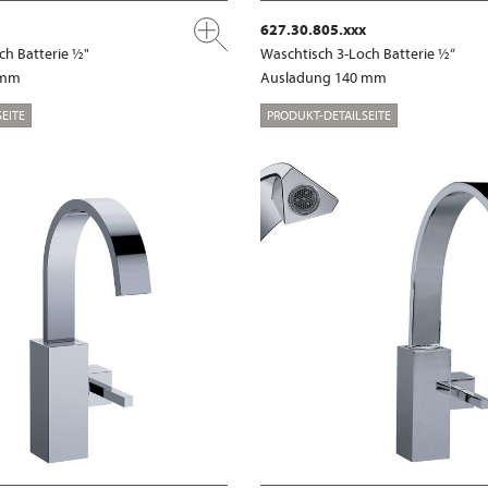
627.30.805.xxx
ch Batterie ½"
Waschtisch 3-Loch Batterie ½“
 mm
Ausladung 140 mm
EITE
PRODUKT-DETAILSEITE