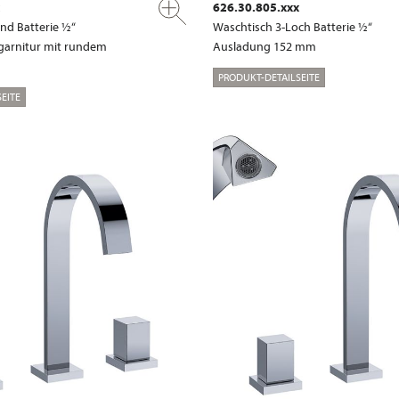
626.30.805.xxx
nd Batterie ½“
Waschtisch 3-Loch Batterie ½“
garnitur mit rundem
Ausladung 152 mm
PRODUKT-DETAILSEITE
EITE