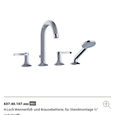
637.40.107.xxx
NEU
4-Loch Wannenfüll- und Brausebatterie, für Standmontage ½"