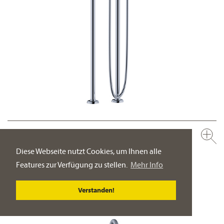
637.20.147.xxx
Wannenfüll- und Brausebatterie für Standrohrmontage, mit
Diese Webseite nutzt Cookies, um Ihnen alle
Garnitur ½“
Features zur Verfügung zu stellen.
Mehr Info
freistehende Montage
PRODUKT-DETAILSEITE
Verstanden!