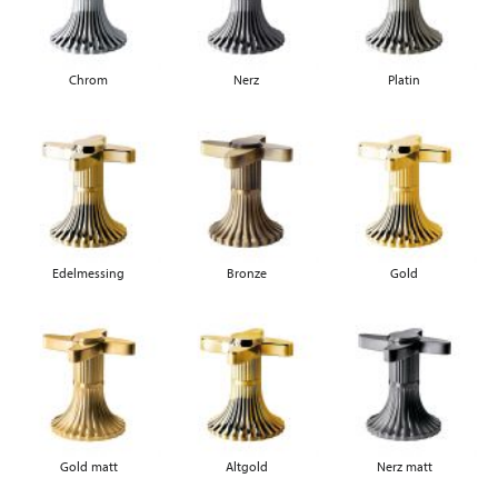
Chrom
Nerz
Platin
Edelmessing
Bronze
Gold
Gold matt
Altgold
Nerz matt