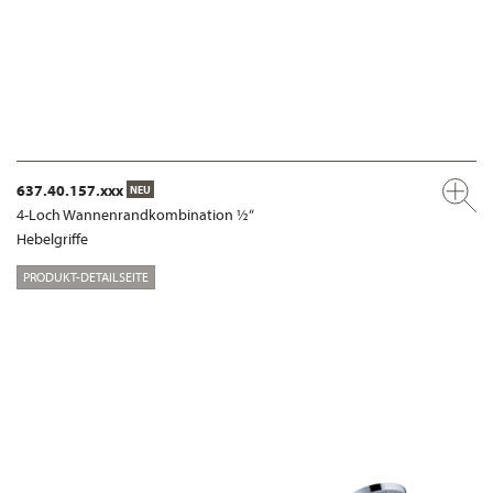
637.40.157.xxx
NEU
4-Loch Wannenrandkombination ½“
Hebelgriffe
PRODUKT-DETAILSEITE