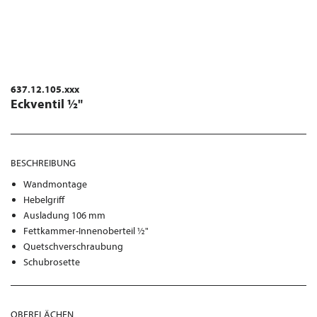
637.12.105.xxx
Eckventil ½"
BESCHREIBUNG
Wandmontage
Hebelgriff
Ausladung 106 mm
Fettkammer-Innenoberteil ½"
Quetschverschraubung
Schubrosette
OBERFLÄCHEN