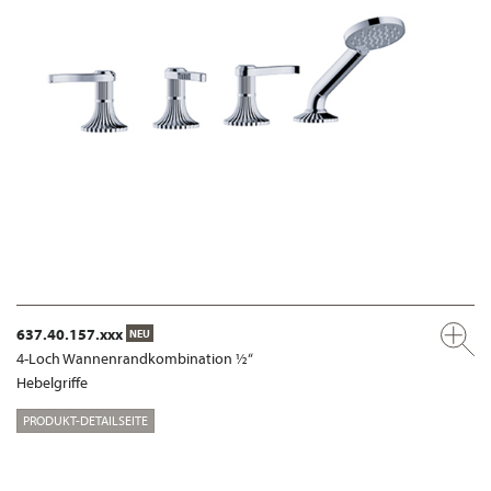
637.40.157.xxx
NEU
4-Loch Wannenrandkombination ½“
Hebelgriffe
PRODUKT-DETAILSEITE