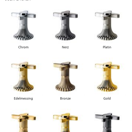
Chrom
Nerz
Platin
Edelmessing
Bronze
Gold