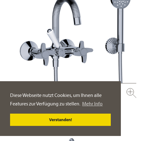
637.20.102.xxx
NEU
Diese Webseite nutzt Cookies, um Ihnen alle
Aufputz Wannenfüll- und Brausebatterie, mit Garnitur ½“
Features zur Verfügung zu stellen.
Mehr Info
Wandmontage
PRODUKT-DETAILSEITE
Verstanden!