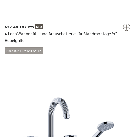
637.40.107.xxx
NEU
4-Loch Wannenfüll- und Brausebatterie, für Standmontage ½"
Hebelgriffe
PRODUKT-DETAILSEITE