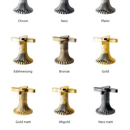
Chrom
Nerz
Platin
Edelmessing
Bronze
Gold
Gold matt
Altgold
Nerz matt