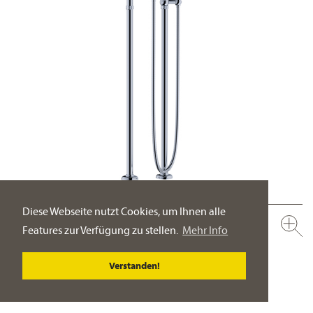
Diese Webseite nutzt Cookies, um Ihnen alle
637.20.147.xxx
Features zur Verfügung zu stellen.
Mehr Info
Wannenfüll- und Brausebatterie für Standrohrmontage, mit
Garnitur ½“
Verstanden!
freistehende Montage
PRODUKT-DETAILSEITE