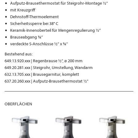
Aufputz-Brausethermostat für Steigrohr-Montage ½"
mit Kreuzgriff
Dehnstoff-Thermoelement
Sicherheitssperre bei 38° C
Keramik-Innenoberteil für Mengenregulierung ½“
Brauseabgang ¾”
verdeckte S-Anschlüsse ½" x ¾”
Bestehend aus:
649.13.920.xxx | Regenbrause ½", ø 200 mm
649.20.281.xxx | Steigrohr, Umstellung, Wandarm
632.13.705.xxx | Brausegarnitur, komplett
637.20.260.xxx | Aufputz-Brausethermostat ½"
OBERFLÄCHEN