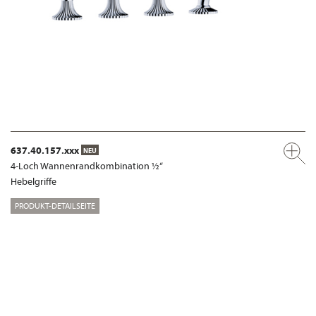
637.40.157.xxx
NEU
4-Loch Wannenrandkombination ½“
Hebelgriffe
PRODUKT-DETAILSEITE