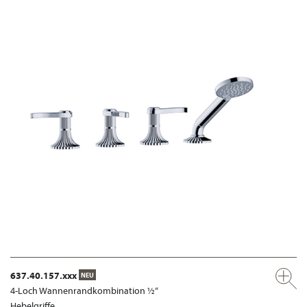
637.40.157.xxx
NEU
4-Loch Wannenrandkombination ½“
Hebelgriffe