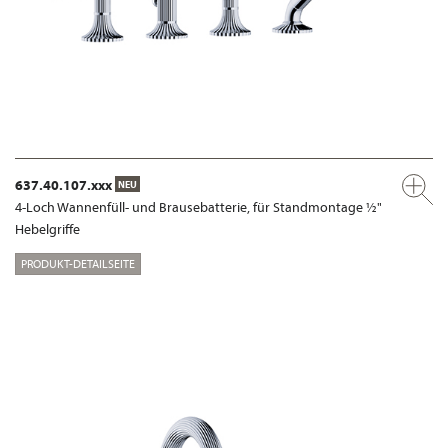
637.40.107.xxx
NEU
4-Loch Wannenfüll- und Brausebatterie, für Standmontage ½"
Hebelgriffe
PRODUKT-DETAILSEITE