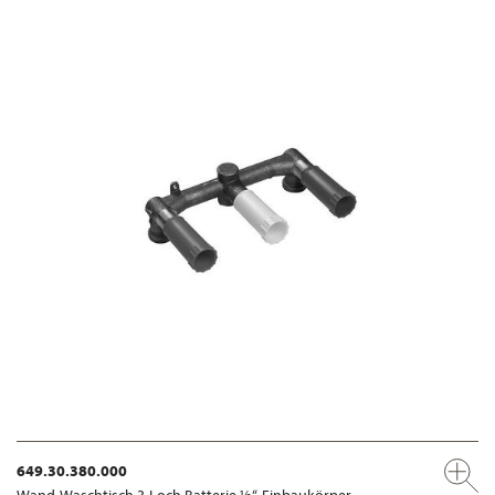
649.30.380.000
Wand-Waschtisch 3-Loch Batterie ½“, Einbaukörper