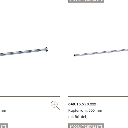
649.15.550.xxx
0 mm
Kupferrohr, 500 mm
mit Bördel,
EITE
PRODUKT-DETAILSEITE