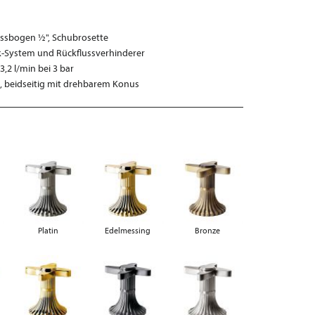
ssbogen ½", Schubrosette
k-System und Rückflussverhinderer
2 l/min bei 3 bar
, beidseitig mit drehbarem Konus
Platin
Edelmessing
Bronze