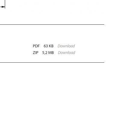
PDF
63 KB
Download
ZIP
5,2 MB
Download