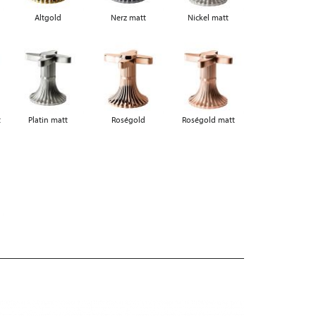
Altgold
Nerz matt
Nickel matt
t
Platin matt
Roségold
Roségold matt