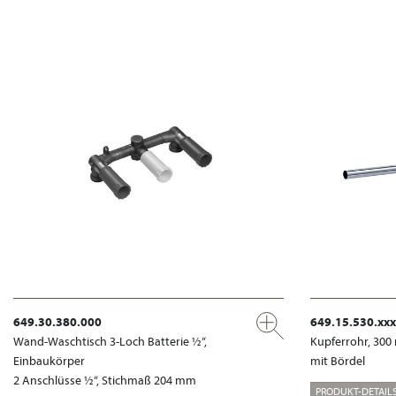
649.30.380.000
649.15.530.xxx
Wand-Waschtisch 3-Loch Batterie ½“,
Kupferrohr, 30
Einbaukörper
mit Bördel
2 Anschlüsse ½“, Stichmaß 204 mm
PRODUKT-DETAILS