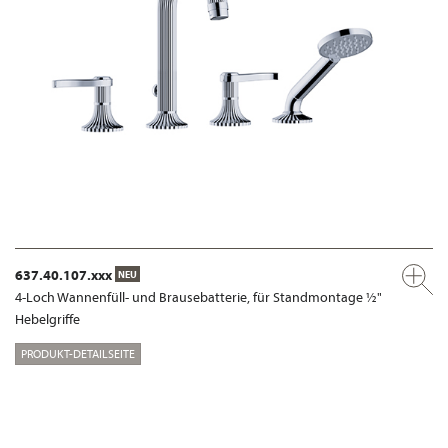
637.40.107.xxx
NEU
4-Loch Wannenfüll- und Brausebatterie, für Standmontage ½"
Hebelgriffe
PRODUKT-DETAILSEITE