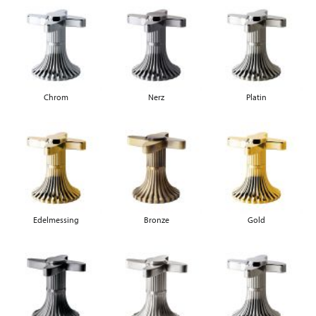
Chrom
Nerz
Platin
Edelmessing
Bronze
Gold