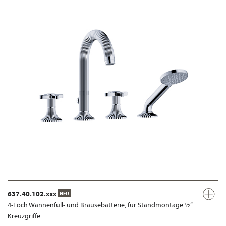
637.40.102.xxx
NEU
4-Loch Wannenfüll- und Brausebatterie, für Standmontage ½“
Kreuzgriffe