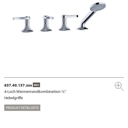
637.40.157.xxx
NEU
4-Loch Wannenrandkombination ½“
Hebelgriffe
PRODUKT-DETAILSEITE