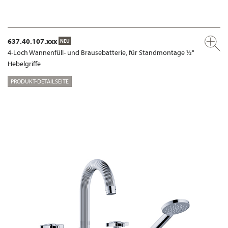
637.40.107.xxx
NEU
4-Loch Wannenfüll- und Brausebatterie, für Standmontage ½"
Hebelgriffe
PRODUKT-DETAILSEITE