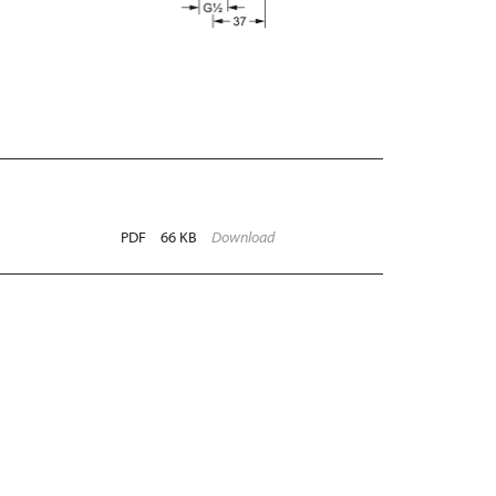
PDF
66 KB
Download