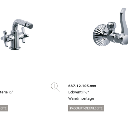
637.12.105.xxx
terie ½“
Eckventil ½"
Wandmontage
EITE
PRODUKT-DETAILSEITE