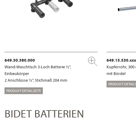
649.30.380.000
649.15.530.xxx
Wand-Waschtisch 3-Loch Batterie ½“,
Kupferrohr, 30
Einbaukörper
mit Bördel
2 Anschlüsse ½“, Stichmaß 204 mm
PRODUKT-DETAILS
PRODUKT-DETAILSEITE
BIDET BATTERIEN