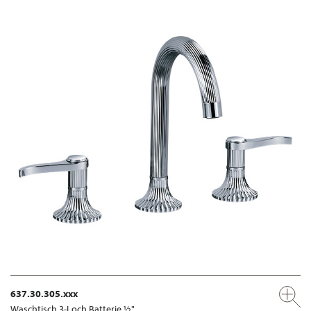
637.30.305.xxx
Waschtisch 3-Loch Batterie ½"