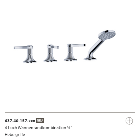
637.40.157.xxx
NEU
4-Loch Wannenrandkombination ½“
Hebelgriffe