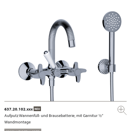
637.20.102.xxx
NEU
Aufputz Wannenfüll- und Brausebatterie, mit Garnitur ½“
Wandmontage