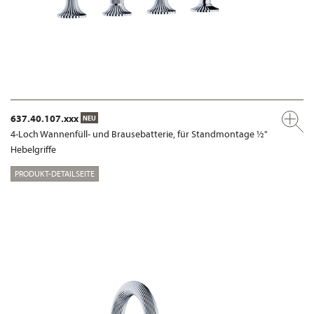
637.40.107.xxx
NEU
4-Loch Wannenfüll- und Brausebatterie, für Standmontage ½"
Hebelgriffe
PRODUKT-DETAILSEITE