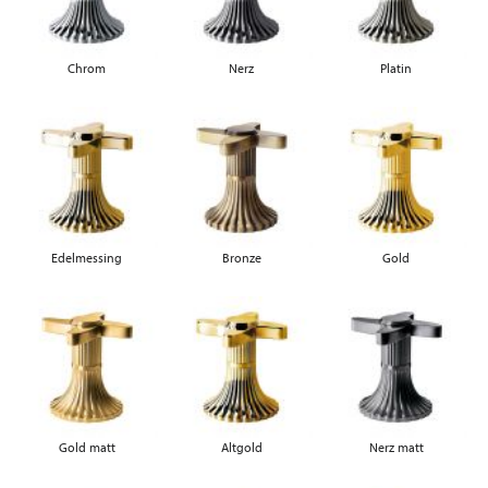
Chrom
Nerz
Platin
Edelmessing
Bronze
Gold
Gold matt
Altgold
Nerz matt