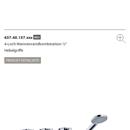
637.40.157.xxx
NEU
4-Loch Wannenrandkombination ½“
Hebelgriffe
PRODUKT-DETAILSEITE