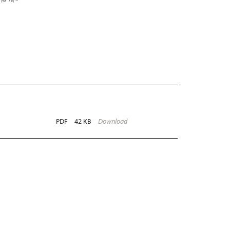
PDF
42 KB
Download