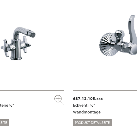
637.12.105.xxx
terie ½“
Eckventil ½"
Wandmontage
EITE
PRODUKT-DETAILSEITE