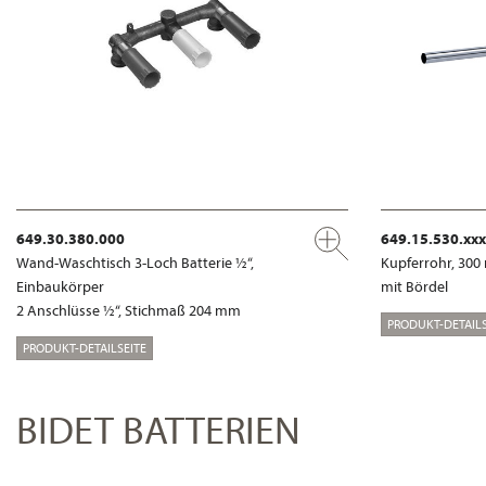
649.30.380.000
649.15.530.xxx
Wand-Waschtisch 3-Loch Batterie ½“,
Kupferrohr, 30
Einbaukörper
mit Bördel
2 Anschlüsse ½“, Stichmaß 204 mm
PRODUKT-DETAILS
PRODUKT-DETAILSEITE
BIDET BATTERIEN