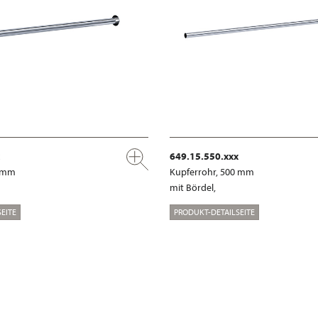
649.15.550.xxx
0 mm
Kupferrohr, 500 mm
mit Bördel,
EITE
PRODUKT-DETAILSEITE